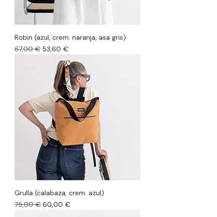
Robin (azul, crem. naranja, asa gris)
Precio
Precio de oferta
67,00 €
53,60 €
Grulla (calabaza, crem. azul)
Precio
Precio de oferta
75,00 €
60,00 €