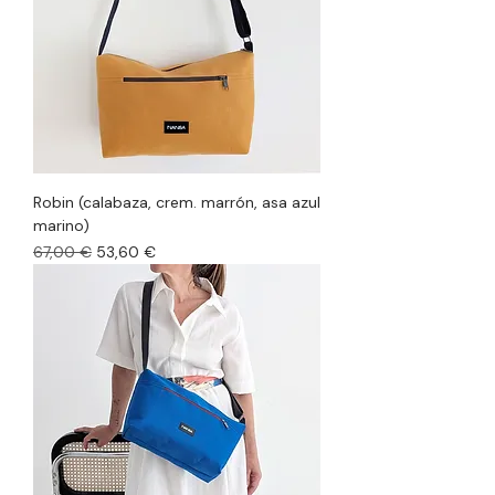
Robin (calabaza, crem. marrón, asa azul
marino)
Precio
Precio de oferta
67,00 €
53,60 €