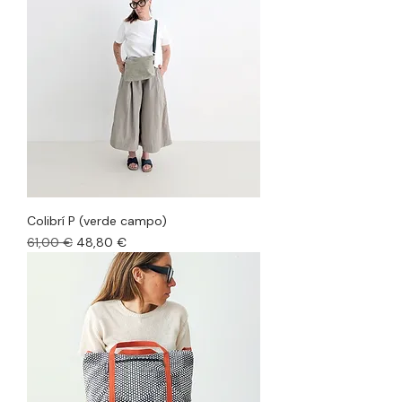
Colibrí P (verde campo)
Precio
Precio de oferta
61,00 €
48,80 €