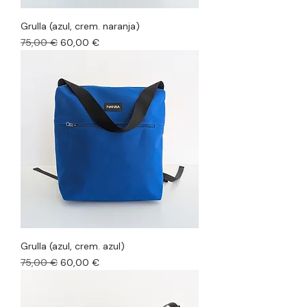
Grulla (azul, crem. naranja)
Precio
Precio de oferta
75,00 €
60,00 €
Grulla (azul, crem. azul)
Precio
Precio de oferta
75,00 €
60,00 €