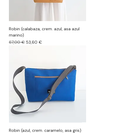
Robin (calabaza, crem. azul, asa azul
marino)
Precio
Precio de oferta
67,00 €
53,60 €
Robin (azul, crem. caramelo, asa gris)