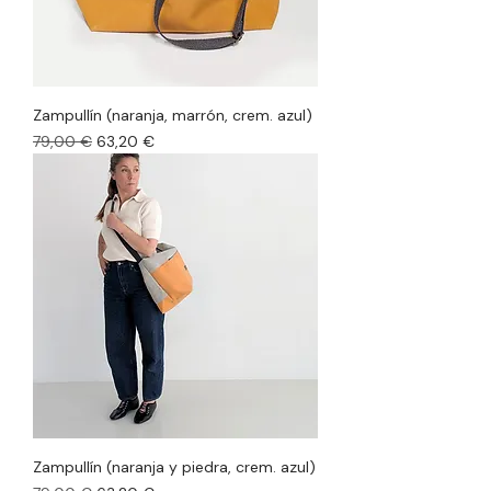
Zampullín (naranja, marrón, crem. azul)
Precio
Precio de oferta
79,00 €
63,20 €
Zampullín (naranja y piedra, crem. azul)