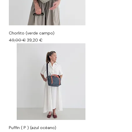
Chorlito (verde campo)
Precio
Precio de oferta
49,00 €
39,20 €
Puffin ( P ) (azul océano)