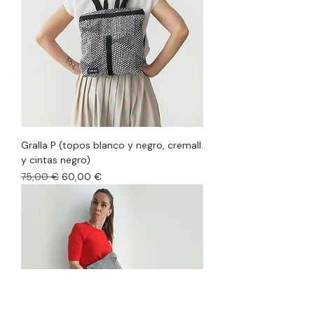
Gralla P (topos blanco y negro, cremall.
y cintas negro)
Precio
Precio de oferta
75,00 €
60,00 €