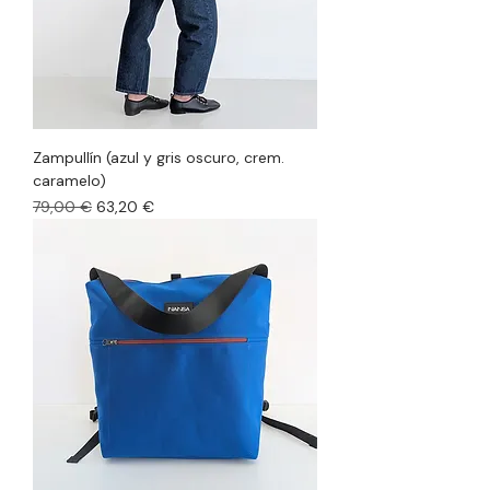
Zampullín (azul y gris oscuro, crem.
caramelo)
Precio
Precio de oferta
79,00 €
63,20 €