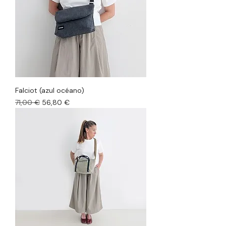
Falciot (azul océano)
Precio
Precio de oferta
71,00 €
56,80 €