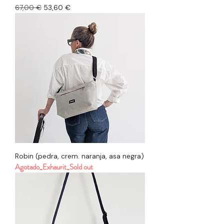
Precio
Precio de oferta
67,00 €
53,60 €
Robin (pedra, crem. naranja, asa negra)
Agotado_Exhaurit_Sold out