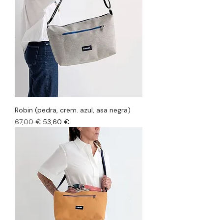
Robin (pedra, crem. azul, asa negra)
Precio
Precio de oferta
67,00 €
53,60 €