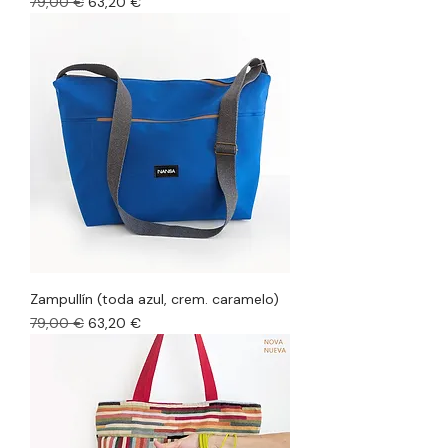
Precio
Precio de oferta
79,00 €
63,20 €
Zampullín (toda azul, crem. caramelo)
Precio
Precio de oferta
79,00 €
63,20 €