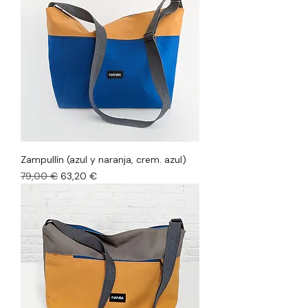
Zampullín (azul y naranja, crem. azul)
Precio
Precio de oferta
79,00 €
63,20 €