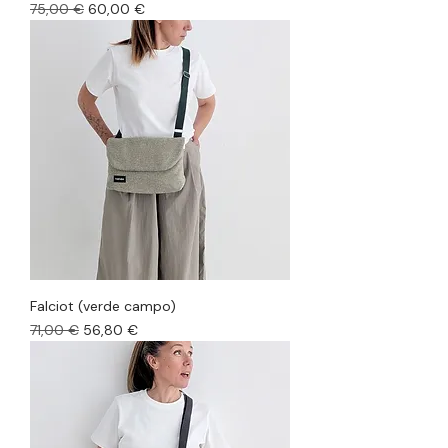
Precio
Precio de oferta
75,00 €
60,00 €
Falciot (verde campo)
Precio
Precio de oferta
71,00 €
56,80 €