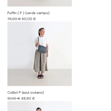
Puffin ( P ) (verde campo)
Precio
Precio de oferta
75,00 €
60,00 €
Colibrí P (azul océano)
Precio
Precio de oferta
61,00 €
48,80 €