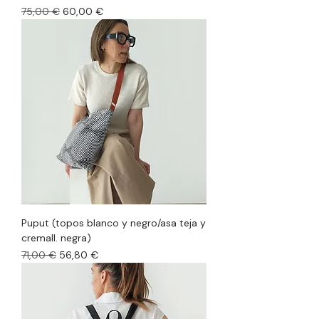
Precio
Precio de oferta
75,00 €
60,00 €
Puput (topos blanco y negro/asa teja y
cremall. negra)
Precio
Precio de oferta
71,00 €
56,80 €