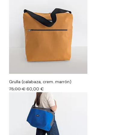
Grulla (calabaza, crem. marrón)
Precio
Precio de oferta
75,00 €
60,00 €