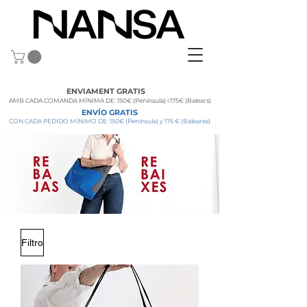
ENVIAMENT GRATIS
AMB CADA COMANDA MÍNIMA DE: 150€ (Península) i 175€ (Balears)
ENVÍO GRATIS
CON CADA PEDIDO
MÍNIMO DE: 150€ (Península) y 175 € (Baleares)
Filtro