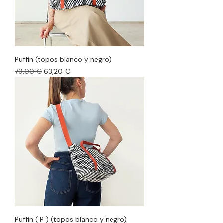
Puffin (topos blanco y negro)
Precio
Precio de oferta
79,00 €
63,20 €
Puffin ( P ) (topos blanco y negro)