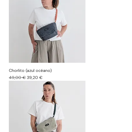
Chorlito (azul océano)
Precio
Precio de oferta
49,00 €
39,20 €