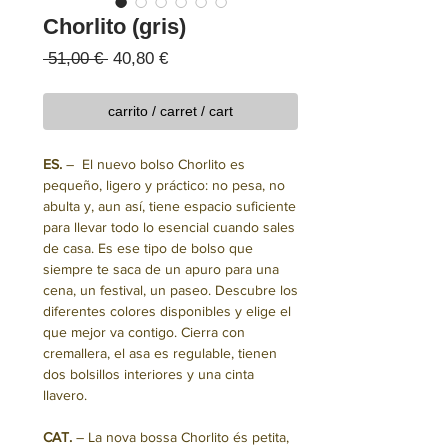
Chorlito (gris)
Precio
Precio
 51,00 € 
40,80 €
de
oferta
carrito / carret / cart
ES.
– El nuevo bolso Chorlito es
pequeño, ligero y práctico: no pesa, no
abulta y, aun así, tiene espacio suficiente
para llevar todo lo esencial cuando sales
de casa. Es ese tipo de bolso que
siempre te saca de un apuro para una
cena, un festival, un paseo. Descubre los
diferentes colores disponibles y elige el
que mejor va contigo. Cierra con
cremallera, el asa es regulable, tienen
dos bolsillos interiores y una cinta
llavero.
CAT.
– La nova bossa Chorlito és petita,