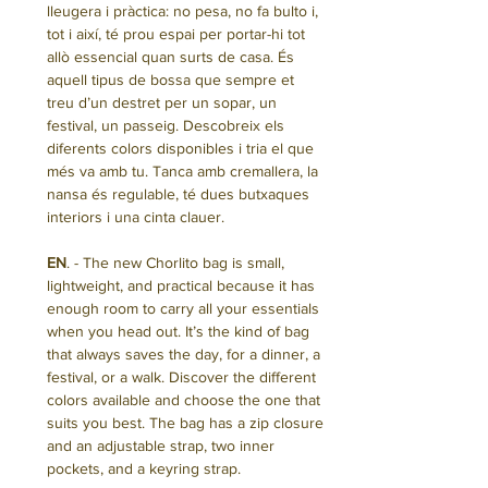
lleugera i pràctica: no pesa, no fa bulto i,
tot i així, té prou espai per portar-hi tot
allò essencial quan surts de casa. És
aquell tipus de bossa que sempre et
treu d’un destret per un sopar, un
festival, un passeig. Descobreix els
diferents colors disponibles i tria el que
més va amb tu. Tanca amb cremallera, la
nansa és regulable, té dues butxaques
interiors i una cinta clauer.
EN
. - The new Chorlito bag is small,
lightweight, and practical because it has
enough room to carry all your essentials
when you head out. It’s the kind of bag
that always saves the day, for a dinner, a
festival, or a walk. Discover the different
colors available and choose the one that
suits you best. The bag has a zip closure
and an adjustable strap, two inner
pockets, and a keyring strap.