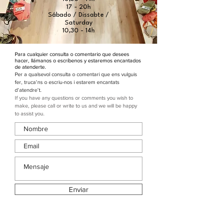
17 - 20h
​Sábado / Dissabte /
Saturday
10,30 - 14h
Para cualquier consulta o comentario que desees
hacer, llámanos o escríbenos y estaremos encantados
de atenderte.
Per a qualsevol consulta o comentari que ens vulguis
fer, truca’ns o escriu-nos i estarem encantats
d’atendre’t.
If you have any questions or comments you wish to
make, please call or write to us and we will be happy
to assist you.
Enviar