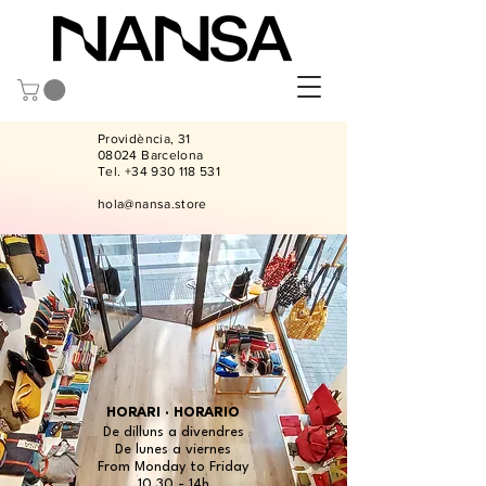
Providència, 31
08024 Barcelona
Tel.
+34 930 118 531
hola@nansa.store
HORARI · HORARIO
​De dilluns a divendres
De lunes a viernes
From Monday to Friday
10,30 - 14h