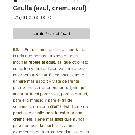
Grulla (azul, crem. azul)
Precio
Precio
 75,00 € 
60,00 €
de
oferta
carrito / carret / cart
ES.
– Empecemos por algo importante:
la
tela
que hemos utilizado en esta
mochila
repele el agua
, así que otro reto
cumplido y otra petición vuestra que se
incorpora a Nansa. Es compacta, tiene
un aire más esport y vista de frente
puede parecer pequeña pero fíjate qué
anchura. Ideal para viajar, para la ciudad,
para el gimnasio y para el fin de
semana. Cierra con
cremallera
. Tiene un
práctico y amplio
bolsillo exterior con
cremallera
. Tiene más
asas
que nunca
para que usar la mochila sea una
experiencia de total comodidad: las de la