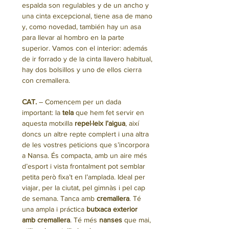
espalda son regulables y de un ancho y
una cinta excepcional, tiene asa de mano
y, como novedad, también hay un asa
para llevar al hombro en la parte
superior. Vamos con el interior: además
de ir forrado y de la cinta llavero habitual,
hay dos bolsillos y uno de ellos cierra
con cremallera.
CAT.
– Comencem per un dada
important: la
tela
que hem fet servir en
aquesta motxilla
repel·leix l’aigua
, així
doncs un altre repte complert i una altra
de les vostres peticions que s’incorpora
a Nansa. És compacta, amb un aire més
d’esport i vista frontalment pot semblar
petita però fixa’t en l’amplada. Ideal per
viajar, per la ciutat, pel gimnàs i pel cap
de semana. Tanca amb
cremallera
. Té
una ampla i práctica
butxaca exterior
amb cremallera
. Té més
nanses
que mai,