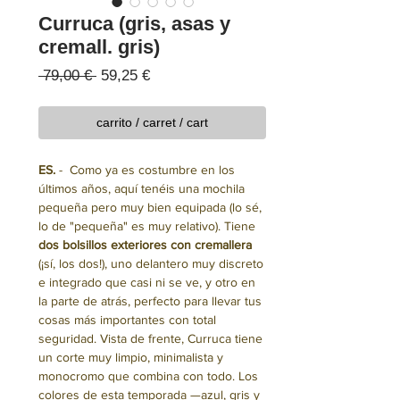
Curruca (gris, asas y
cremall. gris)
Precio
Precio
 79,00 € 
59,25 €
de
oferta
carrito / carret / cart
ES.
- Como ya es costumbre en los
últimos años, aquí tenéis una mochila
pequeña pero muy bien equipada (lo sé,
lo de "pequeña" es muy relativo). Tiene
dos bolsillos exteriores con cremallera
(¡sí, los dos!), uno delantero muy discreto
e integrado que casi ni se ve, y otro en
la parte de atrás, perfecto para llevar tus
cosas más importantes con total
seguridad. Vista de frente, Curruca tiene
un corte muy limpio, minimalista y
monocromo que combina con todo. Los
colores de esta temporada —azul, gris y