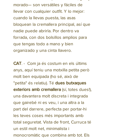
morado— son versátiles y fáciles de
llevar con cualquier outfit. Y lo mejor:
cuando la llevas puesta, las asas
bloquean la cremallera principal, así que
nadie puede abrirla. Por dentro va
forrada, con dos bolsillos amplios para
que tengas todo a mano y bien
organizado y una cinta llavero.
CAT
. - Com ja és costum en els últims
anys, aquí teniu una motxilla petita però
molt ben equipada (ho sé, això de
"petita" és relatiu). Té
dues butxaques
exteriors amb cremallera
(sí, totes dues!),
una davantera molt discreta i integrada
que gairebé ni es veu, i una altra a la
part del darrere, perfecta per portar-hi
les teves coses més importants amb
total seguretat. Vista de front, Curruca té
un estil molt net, minimalista i
monocromàtic que combina amb tot. Els