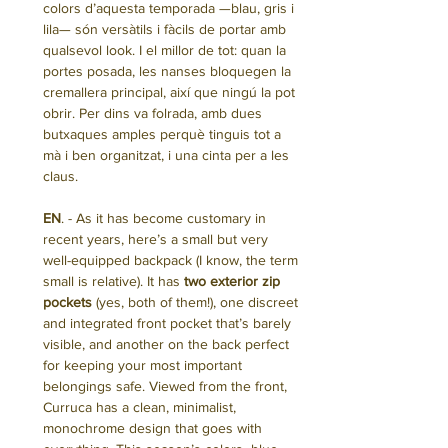
colors d’aquesta temporada —blau, gris i
lila— són versàtils i fàcils de portar amb
qualsevol look. I el millor de tot: quan la
portes posada, les nanses bloquegen la
cremallera principal, així que ningú la pot
obrir. Per dins va folrada, amb dues
butxaques amples perquè tinguis tot a
mà i ben organitzat, i una cinta per a les
claus.
EN
. - As it has become customary in
recent years, here’s a small but very
well-equipped backpack (I know, the term
small is relative). It has
two exterior zip
pockets
(yes, both of them!), one discreet
and integrated front pocket that’s barely
visible, and another on the back perfect
for keeping your most important
belongings safe. Viewed from the front,
Curruca has a clean, minimalist,
monochrome design that goes with