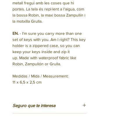
metall fregui amb les coses que hi
portes. La tela és repl·lent a l'aigua, com
la bossa Robin, la maxi bossa Zampullín i
la motxilla Grulla.
EN.
- I'm sure you carry more than one
set of keys with you. Am I right? This key
holder is a zippered case, so you can
keep your keys inside and zip it
up. Made with waterproof fabric like
Robin, Zampullón or Grulla.
Medidas / Mida / Measurement:
11 x 6,5 x 2,5 cm
Seguro que te interesa
ES.
Segur que t'interessa
Hemos confeccionado este bolso en
Barcelona utilizando tejido y otros