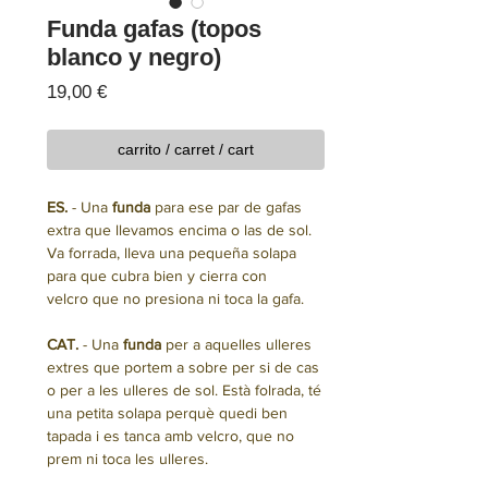
Funda gafas (topos
blanco y negro)
Precio
19,00 €
carrito / carret / cart
ES.
- Un
a
funda
para ese par de gafas
extra que llevamos encima o las de sol.
Va forrada, lleva una pequeña solapa
para que cubra bien y cierra con
velcro que no presiona ni toca la gafa.
CAT.
- Una
funda
per a aquelles ulleres
extres que portem a sobre per si de cas
o per a les ulleres de sol. Està folrada, té
una petita solapa perquè quedi ben
tapada i es tanca amb velcro, que no
prem ni toca les ulleres.