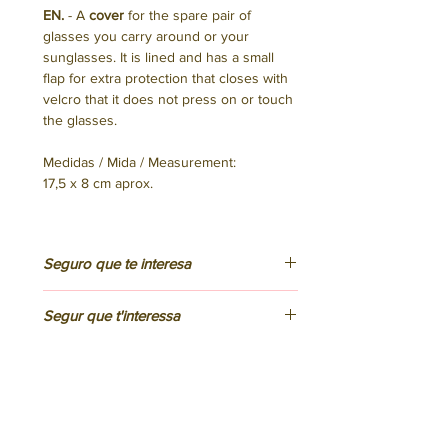
EN.
- A
cover
for the spare pair of
glasses you carry around or your
sunglasses. It is lined and has a small
flap for extra protection that closes with
velcro that it does not press on or touch
the glasses.
Medidas / Mida / Measurement:
17,5 x 8 cm aprox.
Seguro que te interesa
ES.
Segur que t'interessa
Hemos confeccionado este bolso en
Barcelona utilizando tejido y otros
CAT.
materiales de fabricación local. No
You might be interested to know
Hem confeccionat aquesta bossa a
incluye elementos de procedencia
Barcelona fent servir teixit i altres
EN.
animal.
materials de fabricació local. No inclou
This bag was designed and made, by us,
elements de procedència animal.
in Barcelona using local fabrics and
Si necesitas lavarlo, hazlo a mano, así