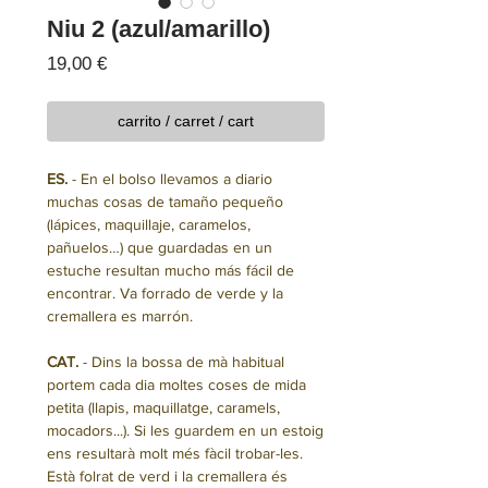
Niu 2 (azul/amarillo)
Precio
19,00 €
carrito / carret / cart
ES.
- En el bolso llevamos a diario
muchas cosas de tamaño pequeño
(lápices, maquillaje, caramelos,
pañuelos…) que guardadas en un
estuche resultan mucho más fácil de
encontrar. Va forrado de verde y la
cremallera es marrón.
CAT.
- Dins la bossa de mà habitual
portem cada dia moltes coses de mida
petita (llapis, maquillatge, caramels,
mocadors...). Si les guardem en un estoig
ens resultarà molt més fàcil trobar-les.
Està folrat de verd i la cremallera és