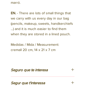
marró.
EN.
- There are lots of small things that
we carry with us every day in our bag
(pencils, makeup, sweets, handkerchiefs
...) and it is much easier to find them
when they are stored in a lined pouch.
Medidas / Mida / Measurement:
cremall 20 cm, 14 x 21 x 7 cm
Seguro que te interesa
ES.
Segur que t'interessa
Hemos confeccionado este bolso en
Barcelona utilizando tejido y otros
CAT.
materiales de fabricación local. No
You might be interested to know
Hem confeccionat aquesta bossa a
incluye elementos de procedencia
Barcelona fent servir teixit i altres
EN.
animal.
materials de fabricació local. No inclou
This bag was designed and made, by us,