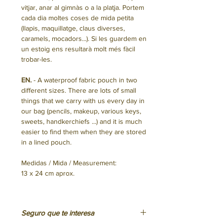
vitjar, anar al gimnàs o a la platja. Portem
cada dia moltes coses de mida petita
(llapis, maquillatge, claus diverses,
caramels, mocadors...). Si les guardem en
un estoig ens resultarà molt més fàcil
trobar-les.
EN.
- A waterproof fabric pouch in two
different sizes. There are lots of small
things that we carry with us every day in
our bag (pencils, makeup, various keys,
sweets, handkerchiefs ...) and it is much
easier to find them when they are stored
in a lined pouch.
Medidas / Mida / Measurement:
13 x 24 cm aprox.
Seguro que te interesa