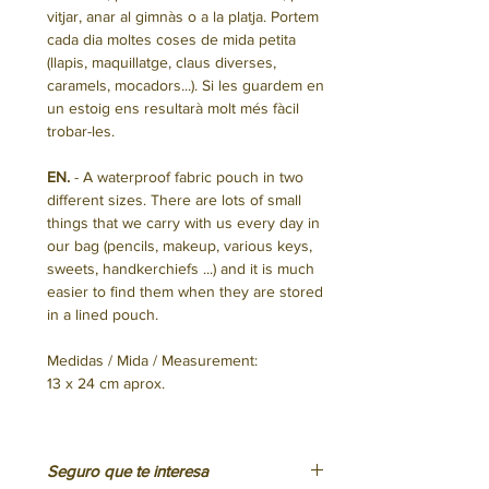
vitjar, anar al gimnàs o a la platja. Portem
cada dia moltes coses de mida petita
(llapis, maquillatge, claus diverses,
caramels, mocadors...). Si les guardem en
un estoig ens resultarà molt més fàcil
trobar-les.
EN.
- A waterproof fabric pouch in two
different sizes. There are lots of small
things that we carry with us every day in
our bag (pencils, makeup, various keys,
sweets, handkerchiefs ...) and it is much
easier to find them when they are stored
in a lined pouch.
Medidas / Mida / Measurement:
13 x 24 cm aprox.
Seguro que te interesa