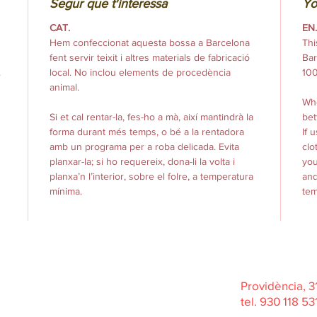
Segur que t'interessa
Yo
CAT.
EN.
Hem confeccionat aquesta bossa a Barcelona
Thi
fent servir teixit i altres materials de fabricació
Bar
.
local. No inclou elements de procedència
100
animal.
Whe
Si et cal rentar-la, fes-ho a mà, així mantindrà la
bet
forma durant més temps, o bé a la rentadora
If 
amb un programa per a roba delicada. Evita
clo
planxar-la; si ho requereix, dona-li la volta i
you
planxa’n l’interior, sobre el folre, a temperatura
and
mínima.
tem
Hacemos bolsos y mochilas veganos de
producción
Providència, 
local y
handmade, hech
o en barcelona
tel. 930 118 5
Cruelty free sin elementos animales.
Vegan accessories and vegan bags and backpacks.
Local production. Designed and made in spain.