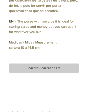
per guardar-hi les targetes i els diners, però,
de fet, la pots fer servir per portar-hi
qualsevol cosa que se t’acudeixi.
EN.
- The purse with two zips it is ideal for
storing cards and money but you can use it
for whatever you like.
Medidas / Mida / Measurement:
cartera 10 x 14,5 cm
carrito / carret / cart