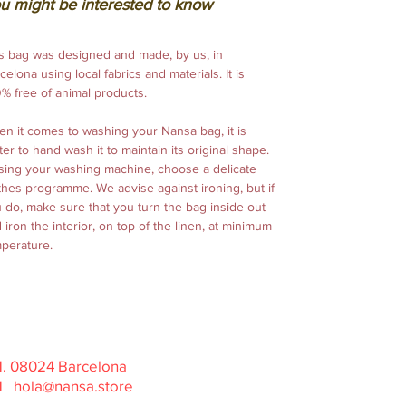
u might be interested to know
s bag was designed and made, by us, in
celona using local fabrics and materials. It is
% free of animal products.
n it comes to washing your Nansa bag, it is
ter to hand wash it to maintain its original shape.
using your washing
machine,
choose a delicate
thes programme
.
We advise against ironing, but if
 do, make sure that you turn the bag inside out
 iron the interior, on top of the linen, at minimum
perature.
31. 08024 Barcelona
31
hola@nansa.store