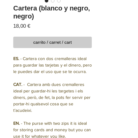
Cartera (blanco y negro,
negro)
Precio
18,00 €
carrito / carret / cart
ES.
- Cartera con dos cremalleras ideal
para guardar las tarjetas y el dinero, pero
le puedes dar el uso que se te ocurra.
CAT.
- Cartera amb dues cremalleres
ideal per guardar-hi les targetes i els
diners, però, de fet, la pots fer servir per
portar-hi qualsevol cosa que se
t’acudeixi.
EN.
- The purse with two zips it is ideal
for storing cards and money but you can
use it for whatever you like.