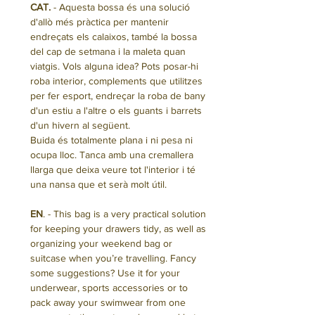
CAT.
- Aquesta bossa és una solució
d'allò més pràctica per mantenir
endreçats els calaixos, també la bossa
del cap de setmana i la maleta quan
viatgis. Vols alguna idea? Pots posar-hi
roba interior, complements que utilitzes
per fer esport, endreçar la roba de bany
d'un estiu a l'altre o els guants i barrets
d'un hivern al següent.
Buida és totalmente plana i ni pesa ni
ocupa lloc. Tanca amb una cremallera
llarga que deixa veure tot l'interior i té
una nansa que et serà molt útil.
EN
. - This bag is a very practical solution
for keeping your drawers tidy, as well as
organizing your weekend bag or
suitcase when you’re travelling. Fancy
some suggestions? Use it for your
underwear, sports accessories or to
pack away your swimwear from one