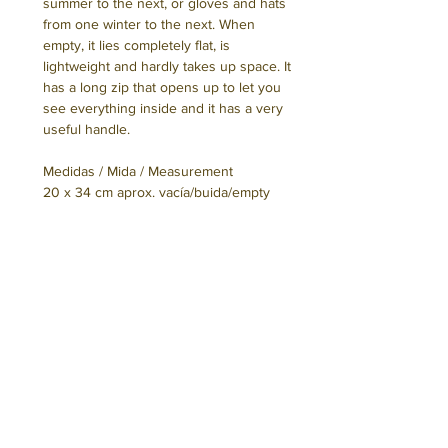
summer to the next, or gloves and hats
from one winter to the next. When
empty, it lies completely flat, is
lightweight and hardly takes up space. It
has a long zip that opens up to let you
see everything inside and it has a very
useful handle.
Medidas / Mida / Measurement
20 x 34 cm aprox. vacía/buida/empty
Seguro que te interesa
ES.
Segur que t'interessa
Hemos confeccionado este bolso en
Barcelona utilizando tejido y otros
CAT.
materiales de fabricación local. No
You might be interested to know
Hem confeccionat aquesta bossa a
incluye elementos de procedencia
Barcelona fent servir teixit i altres
EN.
animal.
materials de fabricació local. No inclou
This bag was designed and made, by us,
elements de procedència animal.