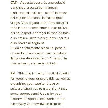
CAT.
- Aquesta bossa és una solució
d'allò més pràctica per mantenir
endreçats els calaixos, també la bossa
del cap de setmana i la maleta quan
viatgis. Vols alguna idea? Pots posar-hi
roba interior, complements que utilitzes
per fer esport, endreçar la roba de bany
d'un estiu a l'altre o els guants i barrets
d'un hivern al següent.
Buida és totalmente plana i ni pesa ni
ocupa lloc. Tanca amb una cremallera
llarga que deixa veure tot l'interior i té
una nansa que et serà molt útil.
EN
. - This bag is a very practical solution
for keeping your drawers tidy, as well as
organizing your weekend bag or
suitcase when you’re travelling. Fancy
some suggestions? Use it for your
underwear, sports accessories or to
pack away your swimwear from one