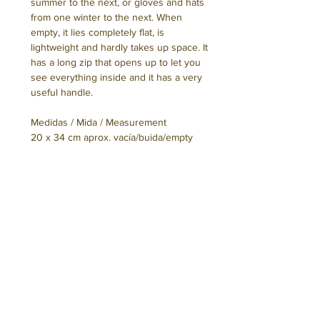
summer to the next, or gloves and hats
from one winter to the next. When
empty, it lies completely flat, is
lightweight and hardly takes up space. It
has a long zip that opens up to let you
see everything inside and it has a very
useful handle.
Medidas / Mida / Measurement
20 x 34 cm aprox. vacía/buida/empty
Seguro que te interesa
ES.
Segur que t'interessa
Hemos confeccionado este bolso en
Barcelona utilizando tejido y otros
CAT.
materiales de fabricación local. No
You might be interested to know
Hem confeccionat aquesta bossa a
incluye elementos de procedencia
Barcelona fent servir teixit i altres
EN.
animal.
materials de fabricació local. No inclou
This bag was designed and made, by us,
elements de procedència animal.