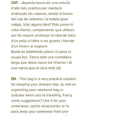
CAT.
- Aquesta bossa és una solució
d'allò més pràctica per mantenir
endreçats els calaixos, també la bossa
del cap de setmana i la maleta quan
viatgis. Vols alguna idea? Pots posar-hi
roba interior, complements que utilitzes
per fer esport, endreçar la roba de bany
d'un estiu a l'altre o els guants i barrets
d'un hivern al següent.
Buida és totalmente plana i ni pesa ni
ocupa lloc. Tanca amb una cremallera
llarga que deixa veure tot l'interior i té
una nansa que et serà molt útil.
EN
. - This bag is a very practical solution
for keeping your drawers tidy, as well as
organizing your weekend bag or
suitcase when you’re travelling. Fancy
some suggestions? Use it for your
underwear, sports accessories or to
pack away your swimwear from one