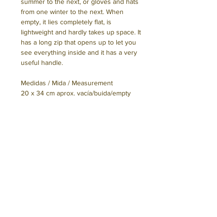
summer to the next, or gloves and hats
from one winter to the next. When
empty, it lies completely flat, is
lightweight and hardly takes up space. It
has a long zip that opens up to let you
see everything inside and it has a very
useful handle.
Medidas / Mida / Measurement
20 x 34 cm aprox. vacía/buida/empty
Seguro que te interesa
ES.
Segur que t'interessa
Hemos confeccionado este bolso en
Barcelona utilizando tejido y otros
CAT.
materiales de fabricación local. No
You might be interested to know
Hem confeccionat aquesta bossa a
incluye elementos de procedencia
Barcelona fent servir teixit i altres
EN.
animal.
materials de fabricació local. No inclou
This bag was designed and made, by us,
elements de procedència animal.