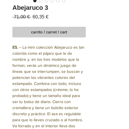
Abejaruco 3
Precio
Precio
 71,00 € 
60,35 €
de
oferta
carrito / carret / cart
ES.
– La mini colección Abejaruco es tan
colorida como el pájaro que le da
nombre y, en los tres modelos que la
forman, verás un dinámico juego de
líneas que se interrumpen, se buscan y
potencian los vibrantes colores del
estampado. Combina con todo, incluso
con otros estampados (créeme, lo he
probado) y tiene un tamaño ideal para
ser tu bolso de diario. Cierra con
cremallera y tiene un bolsillo exterior
discreto y práctico. El asa es regulable
para que lo lleves cruzado o al hombro.
Va forrado y en el interior lleva dos