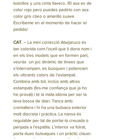
bolsillos y una cinta llavero. /El asa es de
color rojo pero puedes pedirlo con asa
color gris claro o amarillo suave.
Escríbeme en el momento de hacer el
pedido/
CAT
. – La mini col·lecció Abejaruco és
tan colorida com l’ocell que li dona nom i
en els tres models que en formen part,
veuràs un joc dinàmic de línees que
s’interrompen, es busquen i potencien
els vibrants colors de l’estampat.
Combina amb tot, inclús amb altres
estampats (fes-me confiança que ja ho
he provat) i té la mida idònia per ser la
teva bossa de diari. Tanca amb
cremallera i hi ha una butxaca exterior
molt discreta i práctica. La nansa és
regulable per tal de portar-la creuada o
penjada a l’espatlla. L'interior va folrat,
porta dues butxaques i un pràctic clauer.