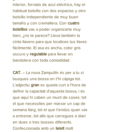
interior, forrado de azul eléctrico, hay el
habitual bolsillo con dos espacios y otro
bolsillo independiente de muy buen
tamaño y con cremallera. Con
cuatro
bolsillos
vas a poder organizarte muy
bien, ¿no te parece? Lleva también la
cinta llavero para que localices tus llaves
fácilmente. El asa es ancha, color gris
oscuro y
regulable
para llevar en
bandolera con toda comodidad.
CAT.
– La nova Zampullín és per a tu si
busques una bossa on t’hi càpiga tot.
L'adjectiu
gran
es queda curt a l'hora de
definir la capacitat d'aquesta bossa, i és
que aquí hi caben un munt de coses: tot
el que necessites per marxar un cap de
semana llarg, tot el que t'endús quan vas
a entrenar, tot allò que carregues a diari
en dues o tres bosses diferents.
Confeccionada amb un
teixit
molt