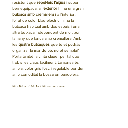
resistent que
repel·leix l’aigua
i super
ben equipada: a l’
exterior
hi ha una gran
butxaca amb cremallera
i a l’interior,
folrat de color blau elèctric, hi ha la
butxaca habitual amb dos espais i una
altra butxaca independent de molt bon
tamany que tanca amb cremallera. Amb
les
quatre butxaques
que té et podràs
organizar la mar de bé, no et sembla?
Porta també la cinta clauer per tal que
trobis les claus fàcilment. La nansa és
ampla, color gris fosc i regulable per dur
amb comoditat la bossa en bandolera.
Medidas / Mida / Measurement
36 x 52 (crem.) · 36 (base) x 22 cm.
aprox.
Seguro que te interesa
ES.