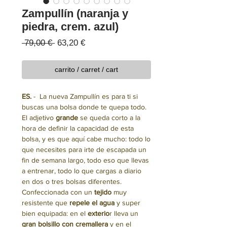
Zampullín (naranja y
piedra, crem. azul)
Precio
Precio
 79,00 € 
63,20 €
de
oferta
carrito / carret / cart
ES.
- La nueva Zampullín es para ti si
buscas una bolsa donde te quepa todo.
El adjetivo
grande
se queda corto a la
hora de definir la capacidad de esta
bolsa, y es que aquí cabe mucho: todo lo
que necesites para irte de escapada un
fin de semana largo, todo eso que llevas
a entrenar, todo lo que cargas a diario
en dos o tres bolsas diferentes.
Confeccionada con un
tejido
muy
resistente que
repele el agua
y super
bien equipada: en el
exterio
r lleva un
gran bolsillo con cremallera
y en el