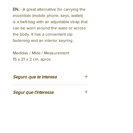
EN.
- A great alternative for carrying the
essentials (mobile phone, keys, wallet)
is a belt-bag with an adjustable strap that
can be worn around the waist or across
the body. It has a convenient zip
fastening and an interior keyring .
Medidas / Mida / Measurement
15 x 21 x 2 cm. aprox.
Seguro que te interesa
ES.
Segur que t'interessa
Hemos confeccionado este bolso en
Barcelona utilizando tejido y otros
CAT.
materiales de fabricación local. No
You might be interested to know
Hem confeccionat aquesta bossa a
incluye elementos de procedencia
Barcelona fent servir teixit i altres
EN.
animal.
materials de fabricació local. No inclou
We have made this bag in Barcelona
elements de procedència animal.
using locally manufactured fabric and
Si necesitas lavarlo, hazlo a mano, así