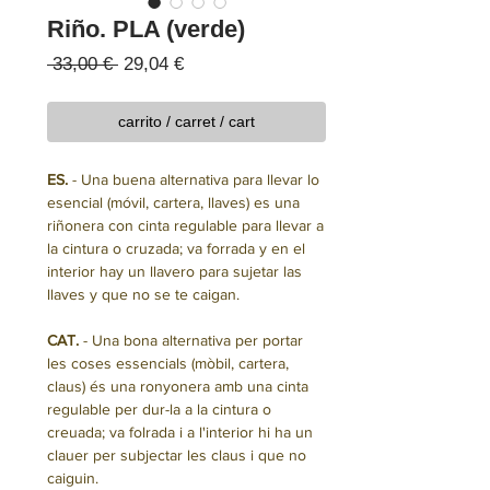
Riño. PLA (verde)
Precio
Precio
 33,00 € 
29,04 €
de
oferta
carrito / carret / cart
ES.
- Una buena alternativa para llevar lo
esencial (móvil, cartera, llaves) es una
riñonera con cinta regulable para llevar a
la cintura o cruzada; va forrada y en el
interior hay un llavero para sujetar las
llaves y que no se te caigan.
CAT.
- Una bona alternativa per portar
les coses essencials (mòbil, cartera,
claus) és una ronyonera amb una cinta
regulable per dur-la a la cintura o
creuada; va folrada i a l'interior hi ha un
clauer per subjectar les claus i que no
caiguin.