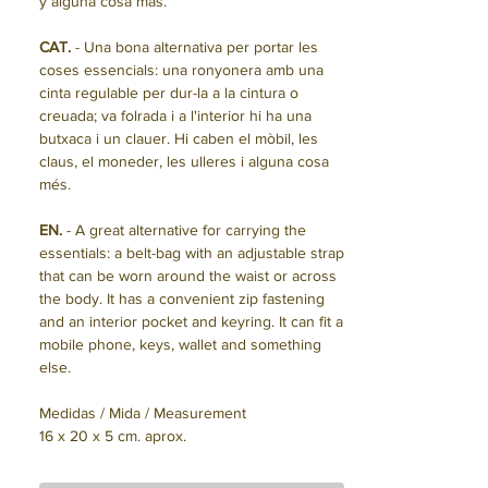
y alguna cosa más.
CAT.
- Una bona alternativa per portar les
coses essencials: una ronyonera amb una
cinta regulable per dur-la a la cintura o
creuada; va folrada i a l'interior hi ha una
butxaca i un clauer. Hi caben el mòbil, les
claus, el moneder, les ulleres i alguna cosa
més.
EN.
- A great alternative for carrying the
essentials: a belt-bag with an adjustable strap
that can be worn around the waist or across
the body. It has a convenient zip fastening
and an interior pocket and keyring. It can fit a
mobile phone, keys, wallet and something
else.
Medidas / Mida / Measurement
16 x 20 x 5 cm. aprox.