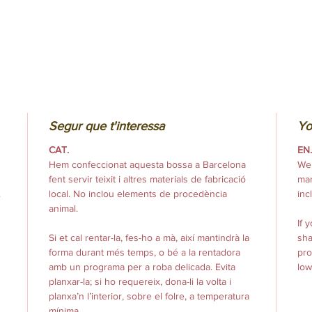
Segur que t'interessa
Yo
CAT.
EN
Hem confeccionat aquesta bossa a Barcelona
We 
fent servir teixit i altres materials de fabricació
man
.
local. No inclou elements de procedència
inc
animal.
If 
Si et cal rentar-la, fes-ho a mà, així mantindrà la
sha
forma durant més temps, o bé a la rentadora
pro
amb un programa per a roba delicada. Evita
low
planxar-la; si ho requereix, dona-li la volta i
planxa’n l’interior, sobre el folre, a temperatura
mínima.