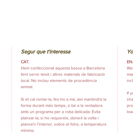
Segur que t'interessa
Yo
CAT.
EN
Hem confeccionat aquesta bossa a Barcelona
We 
fent servir teixit i altres materials de fabricació
man
.
local. No inclou elements de procedència
inc
animal.
If 
Si et cal rentar-la, fes-ho a mà, així mantindrà la
sha
forma durant més temps, o bé a la rentadora
pro
amb un programa per a roba delicada. Evita
low
planxar-la; si ho requereix, dona-li la volta i
planxa’n l’interior, sobre el folre, a temperatura
mínima.