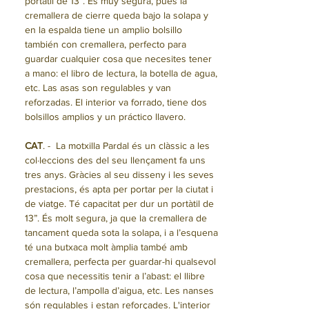
portátil de 13”. Es muy segura, pues la
cremallera de cierre queda bajo la solapa y
en la espalda tiene un amplio bolsillo
también con cremallera, perfecto para
guardar cualquier cosa que necesites tener
a mano: el libro de lectura, la botella de agua,
etc. Las asas son regulables y van
reforzadas. El interior va forrado, tiene dos
bolsillos amplios y un práctico llavero.
CAT
. - La motxilla Pardal és un clàssic a les
col·leccions des del seu llençament fa uns
tres anys. Gràcies al seu disseny i les seves
prestacions, és apta per portar per la ciutat i
de viatge. Té capacitat per dur un portàtil de
13”. És molt segura, ja que la cremallera de
tancament queda sota la solapa, i a l’esquena
té una butxaca molt àmplia també amb
cremallera, perfecta per guardar-hi qualsevol
cosa que necessitis tenir a l’abast: el llibre
de lectura, l’ampolla d’aigua, etc. Les nanses
són regulables i estan reforçades. L'interior