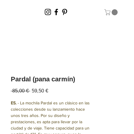
Pardal (pana carmín)
Precio
Precio
 85,00 € 
59,50 €
de
oferta
ES.
- La mochila Pardal es un clásico en las
colecciones desde su lanzamiento hace
unos tres años. Por su diseño y
prestaciones, es apta para llevar por la
ciudad y de viaje. Tiene capacidad para un