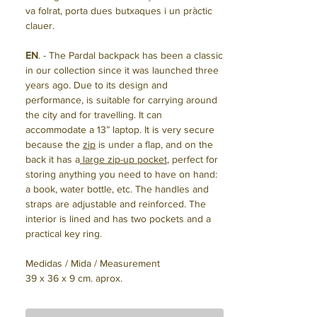
va folrat, porta dues butxaques i un pràctic
clauer.
EN
. - The Pardal backpack has been a classic
in our collection since it was launched three
years ago. Due to its design and
performance, is suitable for carrying around
the city and for travelling. It can
accommodate a 13” laptop. It is very secure
because the
zip
is under a flap, and on the
back it has a
large zip-up pocket
, perfect for
storing anything you need to have on hand:
a book, water bottle, etc. The handles and
straps are adjustable and reinforced. The
interior is lined and has two pockets and a
practical key ring.
Medidas / Mida / Measurement
39 x 36 x 9 cm. aprox.