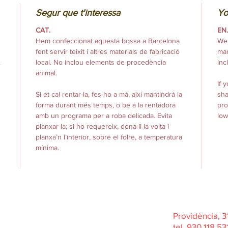
Segur que t'interessa
Yo
CAT.
EN
Hem confeccionat aquesta bossa a Barcelona
We 
fent servir teixit i altres materials de fabricació
man
.
local. No inclou elements de procedència
inc
animal.
If 
Si et cal rentar-la, fes-ho a mà, així mantindrà la
sha
forma durant més temps, o bé a la rentadora
pro
amb un programa per a roba delicada. Evita
low
planxar-la; si ho requereix, dona-li la volta i
planxa’n l’interior, sobre el folre, a temperatura
mínima.
Hacemos bolsos y mochilas veganos de
producción
Providència, 
local y
handmade, hech
o en barcelona
tel. 930 118 5
Cruelty free sin elementos animales.