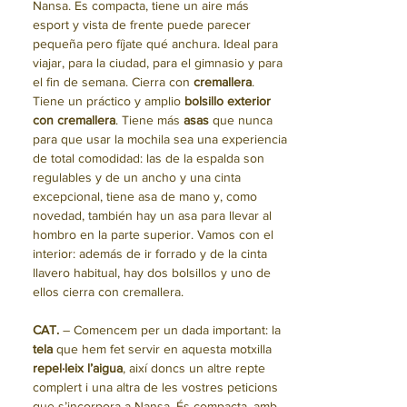
Nansa. Es compacta, tiene un aire más
esport y vista de frente puede parecer
pequeña pero fíjate qué anchura. Ideal para
viajar, para la ciudad, para el gimnasio y para
el fin de semana. Cierra con
cremallera
.
Tiene un práctico y amplio
bolsillo exterior
con cremallera
. Tiene más
asas
que nunca
para que usar la mochila sea una experiencia
de total comodidad: las de la espalda son
regulables y de un ancho y una cinta
excepcional, tiene asa de mano y, como
novedad, también hay un asa para llevar al
hombro en la parte superior. Vamos con el
interior: además de ir forrado y de la cinta
llavero habitual, hay dos bolsillos y uno de
ellos cierra con cremallera.
CAT.
– Comencem per un dada important: la
tela
que hem fet servir en aquesta motxilla
repel·leix l’aigua
, així doncs un altre repte
complert i una altra de les vostres peticions
que s’incorpora a Nansa. És compacta, amb