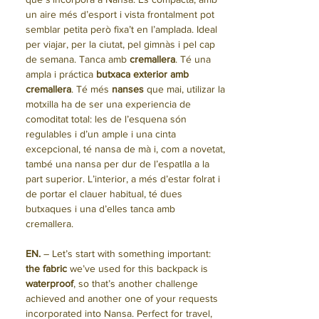
un aire més d’esport i vista frontalment pot
semblar petita però fixa’t en l’amplada. Ideal
per viajar, per la ciutat, pel gimnàs i pel cap
de semana. Tanca amb
cremallera
. Té una
ampla i práctica
butxaca exterior amb
cremallera
. Té més
nanses
que mai, utilizar la
motxilla ha de ser una experiencia de
comoditat total: les de l’esquena són
regulables i d’un ample i una cinta
excepcional, té nansa de mà i, com a novetat,
també una nansa per dur de l’espatlla a la
part superior. L’interior, a més d’estar folrat i
de portar el clauer habitual, té dues
butxaques i una d’elles tanca amb
cremallera.
EN.
– Let’s start with something important:
the fabric
we’ve used for this backpack is
waterproof
, so that’s another challenge
achieved and another one of your requests
incorporated into Nansa. Perfect for travel,