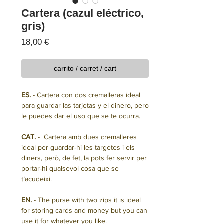
Cartera (cazul eléctrico,
gris)
Precio
18,00 €
carrito / carret / cart
ES.
- Cartera con dos cremalleras ideal
para guardar las tarjetas y el dinero, pero
le puedes dar el uso que se te ocurra.
CAT.
- Cartera amb dues cremalleres
ideal per guardar-hi les targetes i els
diners, però, de fet, la pots fer servir per
portar-hi qualsevol cosa que se
t’acudeixi.
EN.
- The purse with two zips it is ideal
for storing cards and money but you can
use it for whatever you like.