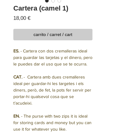
Cartera (camel 1)
Precio
18,00 €
carrito / carret / cart
ES.
- Cartera con dos cremalleras ideal
para guardar las tarjetas y el dinero, pero
le puedes dar el uso que se te ocurra.
CAT.
- Cartera amb dues cremalleres
ideal per guardar-hi les targetes i els
diners, però, de fet, la pots fer servir per
portar-hi qualsevol cosa que se
t’acudeixi.
EN.
- The purse with two zips it is ideal
for storing cards and money but you can
use it for whatever you like.